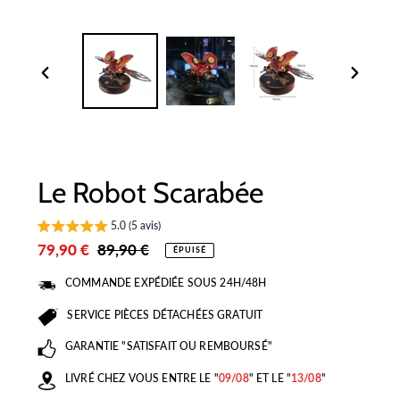
DIAPOSITIVE
DIAPOSI
PRÉCÉDENTE
SUIVANT
Le Robot Scarabée
5.0 (5 avis)
Prix
79,90 €
Prix
89,90 €
ÉPUISÉ
réduit
normal
COMMANDE EXPÉDIÉE SOUS 24H/48H
SERVICE PIÈCES DÉTACHÉES GRATUIT
GARANTIE "SATISFAIT OU REMBOURSÉ"
LIVRÉ CHEZ VOUS ENTRE LE "
09/08
" ET LE "
13/08
"