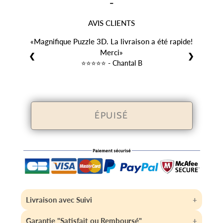
-
AVIS CLIENTS
Magnifique Puzzle 3D. La livraison a été rapide!
Merci
❮
❯
⭐️⭐️⭐️⭐️⭐️ - Chantal B
ÉPUISÉ
Livraison avec Suivi
Votre article est expédié sous 24h/48h et est livré
Garantie "Satisfait ou Remboursé"