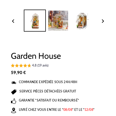
DIAPOSITIVE
DIAPOSI
PRÉCÉDENTE
SUIVANT
Garden House
4.8 (19 avis)
Prix
59,90 €
normal
COMMANDE EXPÉDIÉE SOUS 24H/48H
SERVICE PIÈCES DÉTACHÉES GRATUIT
GARANTIE "SATISFAIT OU REMBOURSÉ"
LIVRÉ CHEZ VOUS ENTRE LE "
08/08
" ET LE "
12/08
"