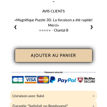
-
AVIS CLIENTS
Magnifique Puzzle 3D. La livraison a été rapide!
Merci
❮
❯
⭐️⭐️⭐️⭐️⭐️ - Chantal B
AJOUTER AU PANIER
Livraison avec Suivi
Votre article est expédié sous 24h/48h et est livré
Garantie "Satisfait ou Remboursé"