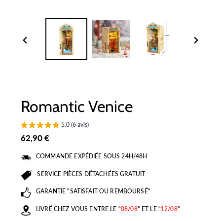
DIAPOSITIVE
DIAPOSI
PRÉCÉDENTE
SUIVANT
Romantic Venice
5.0 (6 avis)
Prix
62,90 €
normal
COMMANDE EXPÉDIÉE SOUS 24H/48H
SERVICE PIÈCES DÉTACHÉES GRATUIT
GARANTIE "SATISFAIT OU REMBOURSÉ"
LIVRÉ CHEZ VOUS ENTRE LE "
08/08
" ET LE "
12/08
"