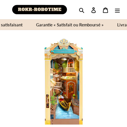
Rechercher
Se connecter
Panier
tisfaisant
Garantie « Satisfait ou Remboursé »
Livrais