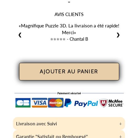
-
AVIS CLIENTS
Magnifique Puzzle 3D. La livraison a été rapide!
Merci
❮
❯
⭐️⭐️⭐️⭐️⭐️ - Chantal B
AJOUTER AU PANIER
Livraison avec Suivi
Votre article est expédié sous 24h/48h et est livré
Garantie "Satisfait ou Remboursé"